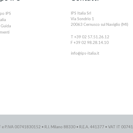
IPS Italia Srl
po IPS
Via Sondrio 1
alia
20063 Cernusco sul Naviglio (MI)
 Guida
imenti
T +39 02 57.51.26.12
F +39 02 98.28.14.10
info@ips-italia.it
 C.F e P.IVA 00741830152 • R.I. Milano 88330 • R.E.A. 441377 • VAT IT 007