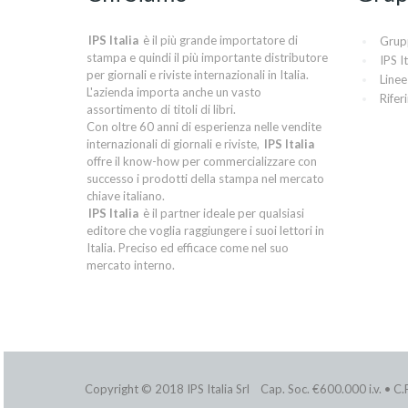
IPS Italia
è il più grande importatore di
Grup
stampa e quindi il più importante distributore
IPS It
per giornali e riviste internazionali in Italia.
Linee
L'azienda importa anche un vasto
Rifer
assortimento di titoli di libri.
Con oltre 60 anni di esperienza nelle vendite
internazionali di giornali e riviste,
IPS Italia
offre il know-how per commercializzare con
successo i prodotti della stampa nel mercato
chiave italiano.
IPS Italia
è il partner ideale per qualsiasi
editore che voglia raggiungere i suoi lettori in
Italia. Preciso ed efficace come nel suo
mercato interno.
Copyright © 2018 IPS Italia Srl Cap. Soc. €600.000 i.v. •