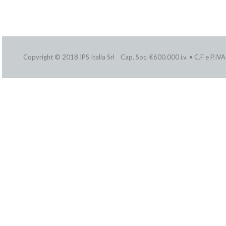
Copyright © 2018 IPS Italia Srl Cap. Soc. €600.000 i.v. • C.F e P