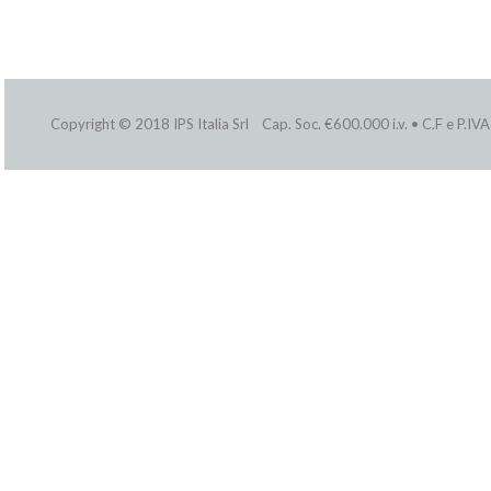
Copyright © 2018 IPS Italia Srl Cap. Soc. €600.000 i.v. • C.F e P