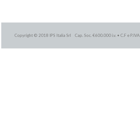
Copyright © 2018 IPS Italia Srl Cap. Soc. €600.000 i.v. • C.F e P