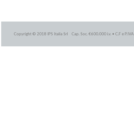
Copyright © 2018 IPS Italia Srl Cap. Soc. €600.000 i.v. • C.F e P