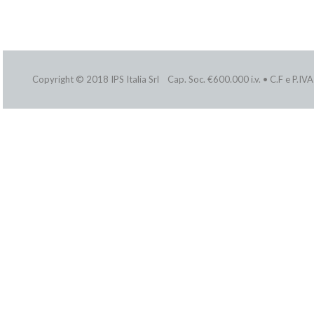
Copyright © 2018 IPS Italia Srl Cap. Soc. €600.000 i.v. • C.F e P