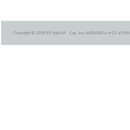
Copyright © 2018 IPS Italia Srl Cap. Soc. €600.000 i.v. • C.F e P