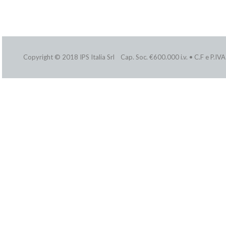
Copyright © 2018 IPS Italia Srl Cap. Soc. €600.000 i.v. • C.F e P