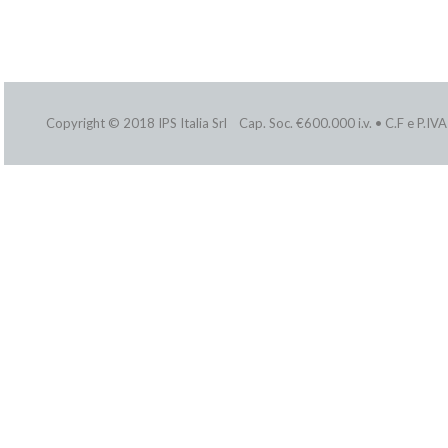
Copyright © 2018 IPS Italia Srl Cap. Soc. €600.000 i.v. • C.F e P