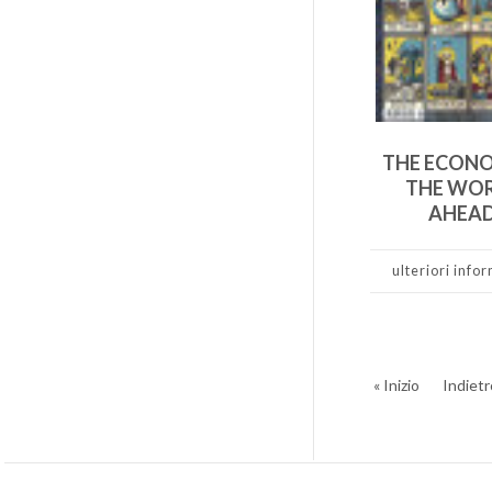
THE ECON
THE WO
AHEA
ulteriori info
« Inizio
Indietr