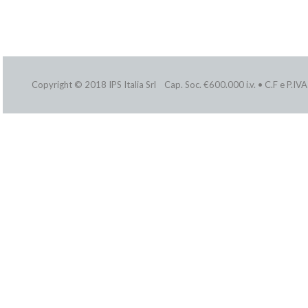
Copyright © 2018 IPS Italia Srl Cap. Soc. €600.000 i.v. • C.F e P