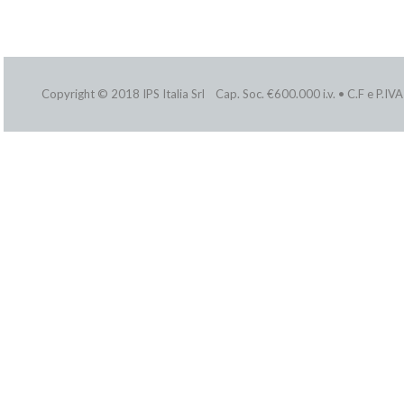
Copyright © 2018 IPS Italia Srl Cap. Soc. €600.000 i.v. • C.F e P