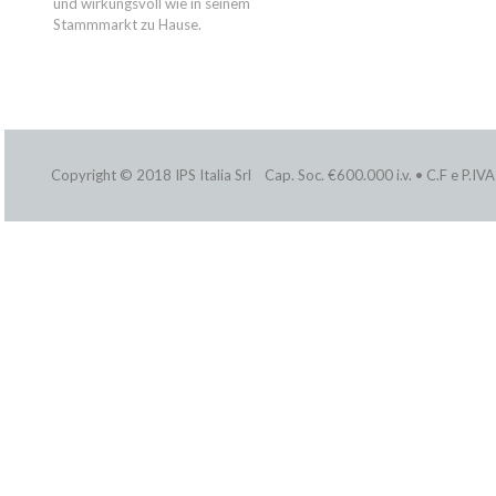
und wirkungsvoll wie in seinem
Stammmarkt zu Hause.
Copyright © 2018 IPS Italia Srl Cap. Soc. €600.000 i.v. • C.F e P